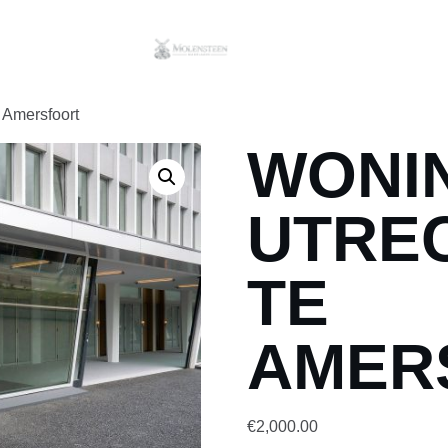
 Amersfoort
WONI
UTRE
TE
AMER
€
2,000.00