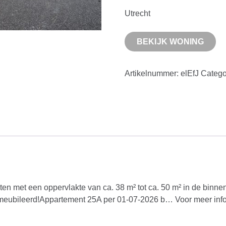
Utrecht
BEKIJK WONING
Artikelnummer:
elEfJ
Catego
ten met een oppervlakte van ca. 38 m² tot ca. 50 m² in de binn
emeubileerd!Appartement 25A per 01-07-2026 b… Voor meer infor