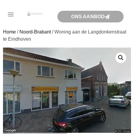
ONS AANBOD
Home
/
Noord-Brabant
/ Woning aan de Langdonkenstraat
te Eindhoven