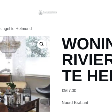
singel te Helmond
WONI
RIVIE
TE H
€
567.00
Noord-Brabant