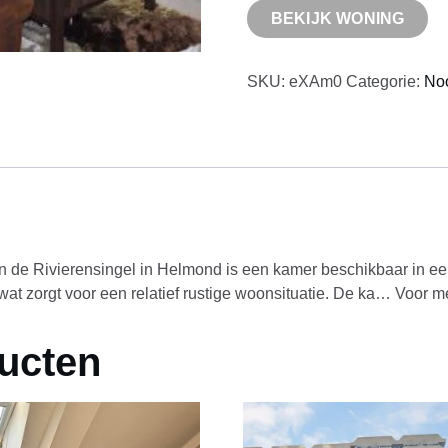
BEKIJK WONING
SKU:
eXAm0
Categorie:
No
an de Rivierensingel in Helmond is een kamer beschikbaar in e
t zorgt voor een relatief rustige woonsituatie. De ka… Voor me
ucten